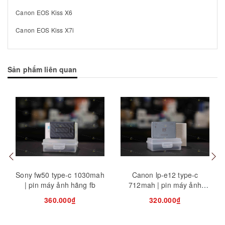
Canon EOS Kiss X6
Canon EOS Kiss X7i
Sản phẩm liên quan
Mua hàng
Tuỳ chọn
Mua
Sony fw50 type-c 1030mah
Canon lp-e12 type-c
| pin máy ảnh hãng fb
712mah | pin máy ảnh
hãng fb
360.000₫
320.000₫