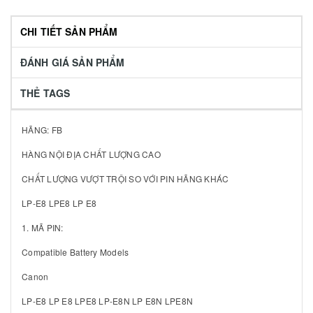
CHI TIẾT SẢN PHẨM
ĐÁNH GIÁ SẢN PHẨM
THẺ TAGS
HÃNG: FB
HÀNG NỘI ĐỊA CHẤT LƯỢNG CAO
CHẤT LƯỢNG VƯỢT TRỘI SO VỚI PIN HÃNG KHÁC
LP-E8 LPE8 LP E8
1. MÃ PIN:
Compatible Battery Models
Canon
LP-E8 LP E8 LPE8 LP-E8N LP E8N LPE8N