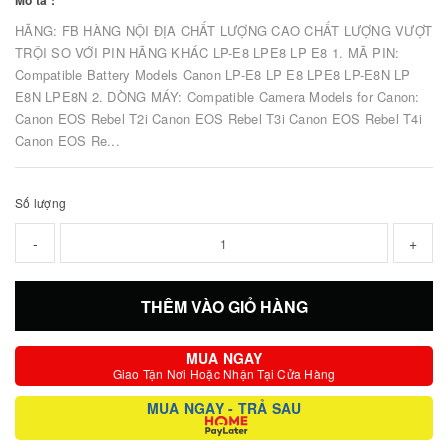
Mô tả :
HÃNG: FB HÀNG NỘI ĐỊA CHẤT LƯỢNG CAO CHẤT LƯỢNG VƯỢT
TRỘI SO VỚI PIN HÃNG KHÁC LP-E8 LPE8 LP E8 1. MÃ PIN:
Compatible Battery Models Canon LP-E8 LP E8 LPE8 LP-E8N LP
E8N LPE8N 2. DÒNG MÁY: Compatible Camera Models for Canon:
Canon EOS Rebel T2i Canon EOS Rebel T3i Canon EOS Rebel T4i
Canon EOS Re...
Số lượng
-
+
THÊM VÀO GIỎ HÀNG
MUA NGAY
Giao Tận Nơi Hoặc Nhận Tại Cửa Hàng
MUA NGAY - TRẢ SAU