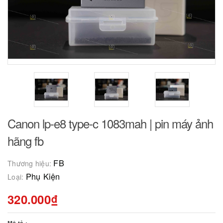
Canon lp-e8 type-c 1083mah | pin máy ảnh
hãng fb
FB
Thương hiệu:
Phụ Kiện
Loại:
320.000₫