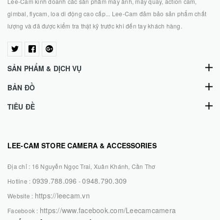
gimbal, flycam, loa di động cao cấp... Lee-Cam đảm bảo sản phẩm chất
lượng và đã được kiểm tra thật kỹ trước khi đến tay khách hàng.
SẢN PHẨM & DỊCH VỤ
BẢN ĐỒ
TIÊU ĐỀ
LEE-CAM STORE CAMERA & ACCESSORIES
Địa chỉ :
16 Nguyễn Ngọc Trai, Xuân Khánh, Cần Thơ
0939.788.096
0948.790.309
Hotline :
-
https://leecam.vn
Website :
https://www.facebook.com/Leecamcamera
Facebook :
CHẤP NHẬN THANH TOÁN