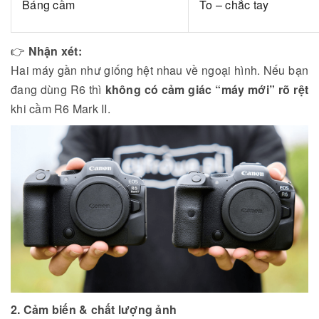
Báng cầm
To – chắc tay
👉
Nhận xét:
Hai máy gần như giống hệt nhau về ngoại hình. Nếu bạn
đang dùng R6 thì
không có cảm giác “máy mới” rõ rệt
khi cầm R6 Mark II.
2. Cảm biến & chất lượng ảnh