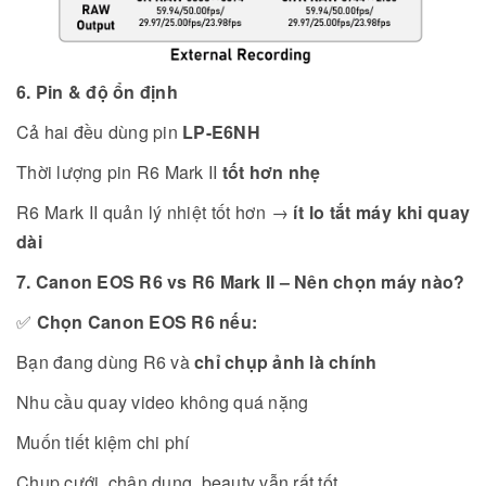
6. Pin & độ ổn định
Cả hai đều dùng pin
LP-E6NH
Thời lượng pin R6 Mark II
tốt hơn nhẹ
R6 Mark II quản lý nhiệt tốt hơn →
ít lo tắt máy khi quay
dài
7. Canon EOS R6 vs R6 Mark II – Nên chọn máy nào?
✅
Chọn Canon EOS R6 nếu:
Bạn đang dùng R6 và
chỉ chụp ảnh là chính
Nhu cầu quay video không quá nặng
Muốn tiết kiệm chi phí
Chụp cưới, chân dung, beauty vẫn rất tốt