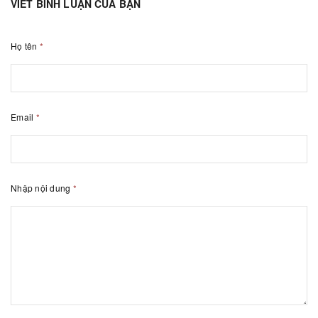
VIẾT BÌNH LUẬN CỦA BẠN
Họ tên
*
Email
*
Nhập nội dung
*