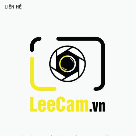
Lee-Cam kinh doanh các sản phẩm máy ảnh, máy quay, action cam,