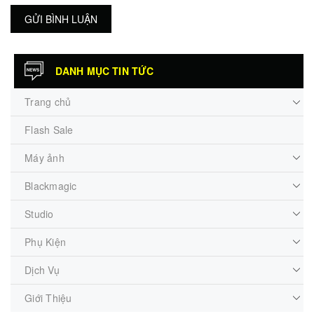
GỬI BÌNH LUẬN
DANH MỤC TIN TỨC
Trang chủ
Flash Sale
Máy ảnh
Blackmagic
Studio
Phụ Kiện
Dịch Vụ
Giới Thiệu