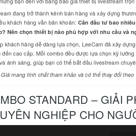
ừng bạn đến với bảng báo giá thiết bị livestream trọn
eo. Trong bối cảnh các nền
đồn, "vị vua" mới của làng gimbal
ngắn (TikTok, Reels) bùng
smartphone – DJI Osmo Mobile 8P –
 hữu một chiếc micro chất
ream đang trở thành kênh bán hàng và xây dựng thương
]
đã chính thức trình làng tại thị trường
[Đọc tiếp...]
 còn là lựa chọn, mà là
iều khách hàng vẫn băn khoăn:
Cần đầu tư bao nhiêu
nội địa và chuẩn bị có màn ra mắt
ưới đây là bảng xếp hạng
toàn cầu vào ngày 7/5/2026. Không
icro đáng mua nhất trong
p? Nên chọn thiết bị nào phù hợp với nhu cầu và 
chỉ là một bản nâng cấp nhẹ, phiên
1. DJI Mic 3: "Nhà Vua"
bản "P" (Pro) năm nay thực sự là một
..
p khách hàng dễ dàng lựa chọn, LeeCam đã xây dựng cá
cuộc cách mạn...
 đến cao cấp. Mỗi combo đều được lựa chọn kỹ lưỡng 
và ánh sáng, giúp bạn có thể bắt đầu livestream chuyê
 Giá mang tính chất tham khảo và có thể thay đổi theo 
MBO STANDARD – GIẢI 
UYÊN NGHIỆP CHO NGƯỜ