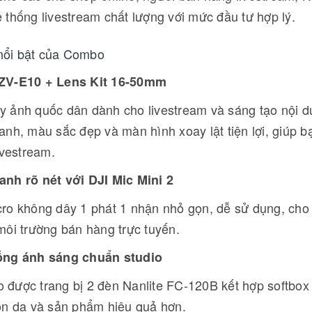
 thống livestream chất lượng với mức đầu tư hợp lý.
nổi bật của Combo
ZV-E10 + Lens Kit 16-50mm
 ảnh quốc dân dành cho livestream và sáng tạo nội 
anh, màu sắc đẹp và màn hình xoay lật tiện lợi, giúp 
livestream.
nh rõ nét với DJI Mic Mini 2
ro không dây 1 phát 1 nhận nhỏ gọn, dễ sử dụng, cho 
môi trường bán hàng trực tuyến.
ống ánh sáng chuẩn studio
được trang bị 2 đèn Nanlite FC-120B kết hợp softbo
ôn da và sản phẩm hiệu quả hơn.