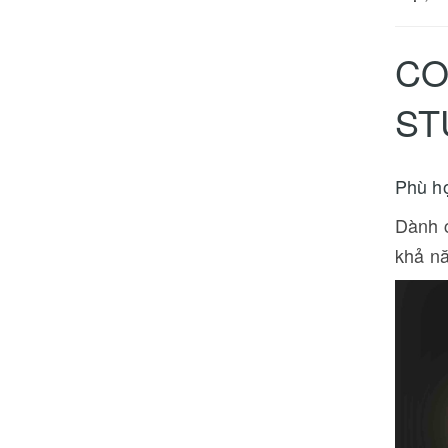
CO
ST
Phù hợ
Dành c
khả n