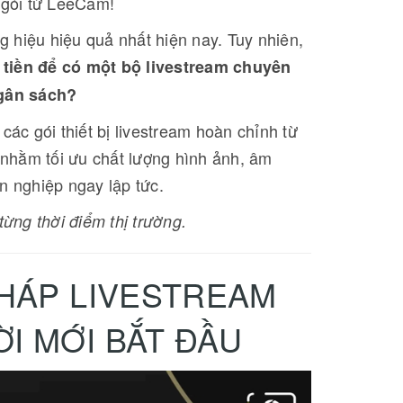
 gói từ LeeCam!
Mở đầu: Vì sao DJI Mic Mini 2 lại
được quan tâm? Trong vài năm gần
 hiệu hiệu quả nhất hiện nay. Tuy nhiên,
đây, nhu cầu làm content tăng mạnh,
kéo theo một vấn đề rất rõ ràng: 👉
[Đọc tiếp...]
 tiền để có một bộ livestream chuyên
hình có thể chưa đẹp, nhưng âm
ngân sách?
thanh tệ là fail ngay. Chính vì vậy, các
dòng mic không dây nhỏ gọn như DJI
Mic Mini 2 đang trở thành lựa chọn
c gói thiết bị livestream hoàn chỉnh từ
gần như bắt b...
nhằm tối ưu chất lượng hình ảnh, âm
n nghiệp ngay lập tức.
từng thời điểm thị trường.
PHÁP LIVESTREAM
I MỚI BẮT ĐẦU