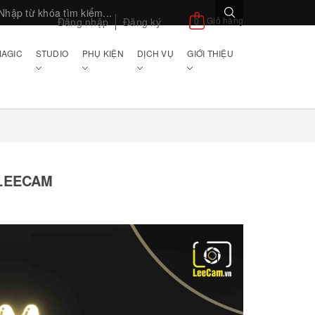
Giỏ hàng
Đăng nhập
Đăng ký
0
AGIC
STUDIO
PHỤ KIỆN
DỊCH VỤ
GIỚI THIỆU
 LEECAM