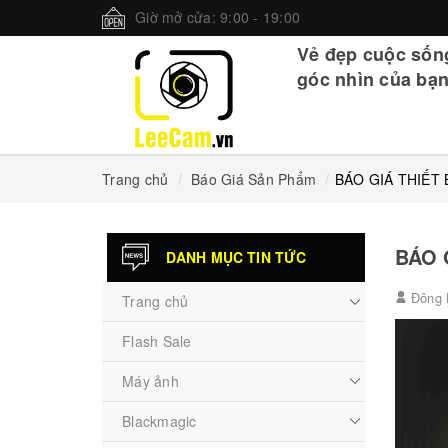
Giờ mở cửa: 9:00 - 19:00
Vẻ đẹp cuộc sốn
góc nhìn của bạn
Trang chủ
Báo Giá Sản Phẩm
BÁO GIÁ THIẾT
BÁO 
DANH MỤC TIN TỨC
Đông 
Trang chủ
Flash Sale
Máy ảnh
Blackmagic