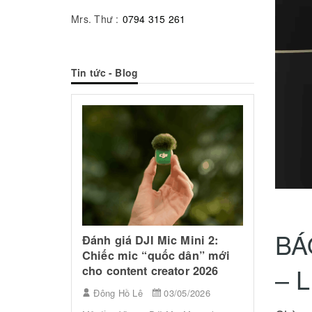
Mrs. Thư :
0794 315 261
Tin tức - Blog
Top Mic
Dây Tốt 
Flycam DJI Lito X1 có đáng
BÁ
Cá Nhân
mua năm 2026? Đánh giá
Mini 2:
Ảnh"
chi tiết từ A–Z
dân” mới
– 
or 2026
Đông Hồ
Đông Hồ Lê
03/05/2026
5/2026
Âm thanh c
Flycam DJI Lito X1 có gì nổi bật?