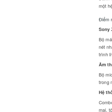
một hệ
Điểm 
Sony 
Bộ máy
nét nh
trình 
Âm tha
Bộ mic
trong 
Hệ th
Combo 
mại, t