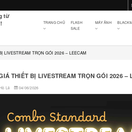
g từ
!
TRANG CHỦ
FLASH
MÁY ẢNH
BLACKM
SALE
 BỊ LIVESTREAM TRỌN GÓI 2026 – LEECAM
GIÁ THIẾT BỊ LIVESTREAM TRỌN GÓI 2026 –
Hồ Lê
04/06/2026